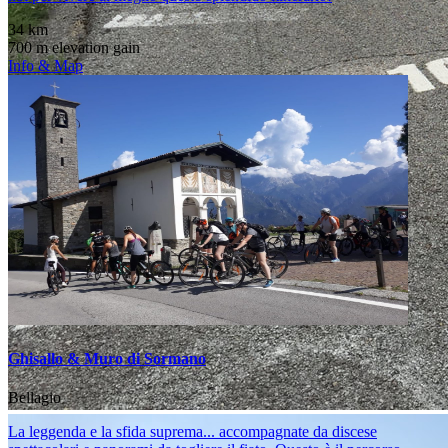
34 km
700 m elevation gain
Info & Map
Ghisallo & Muro di Sormano
Bellagio
La leggenda e la sfida suprema... accompagnate da discese