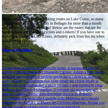
There are so many beautiful biking routes on Lake Como, so many
possibilities that you could stay in Bellagio for more than a month
and not do the same route twice! Below are the routes that are the
most popular rides for road cyclists and e-bikers! If you have one to
three days to ride on Lake Como, definitely pick from this list when
making your ride plan!
Onno & Ghisallino
Bellagio
Un percorso ad anello di 34 km che unisce il fascino del lago ai
paesini e alle montagne del Triangolo Lariano. Adatto a tutti, anche
ai ciclisti meno allenati, è perfetto anche in bici elettrica! Dopo un
tratto sul lago, si affrontano due salite amate dai ciclisti locali: la
Onno, con viste spettacolari a picco sul lago e una fontana in cima
dedicata ai ciclisti, e il Ghisallino, il versante più accessibile del
famoso Ghisallo. Prima della divertente discesa su Bellagio,
consigliamo una visita alla Cappella della Madonna del Ghisallo
protettrice dei ciclisti e al Museo del Ciclismo adiacente. Pedala con
noi per vivere al meglio questo splendido itinerario!