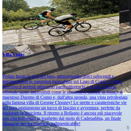
Villa Vistas
Bellagio
Pedala lungo la riva del lago, attraversando dolci saliscendi e
immergendoti in panorami mozzafiato sul Lago di Como. Questo
percorso ti porterà attraverso paesi pittoreschi e ricchi di storia,
offrendo tappe imperdibili come le suggestive cascate di Nesso, il
maestoso Duomo di Como e, dall'altra sponda, una vista privilegiata
sulla famosa villa di George Clooney! Le strette e caratteristiche vie
del lago aggiungono un tocco di fascino e avventura, perfette da
esplorare in bicicletta. Il ritorno a Bellagio è ancora più piacevole
con una traversata in traghetto dal molo di Cadenabbia, un finale
rilassante per un itinerario indimenticabile!