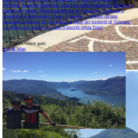
Premana, un paese millenario arroccato sulla montagna e immune al
passare del tempo. Dopo una discesa in Valsassina, ti attende il
suggestivo e impegnativo Passo Agueglio… seguito da una
panoramica discesa di 16 km fino al molo dei traghetti di Varenna.
La bellezza di questo percorso ti lascerà senza fiato!
67 km
1700 m elevation gain
Info & Map