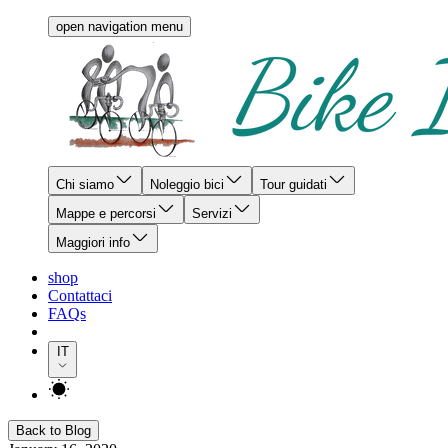
open navigation menu
Chi siamo
Noleggio bici
Tour guidati
Mappe e percorsi
Servizi
Maggiori info
shop
Contattaci
FAQs
IT
Back to Blog