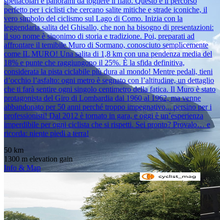
spettacolari e panorami da togliere il fiato. Questo è il percorso
perfetto per i ciclisti che cercano salite mitiche e strade iconiche, il
vero simbolo del ciclismo sul Lago di Como. Inizia con la
leggendaria salita del Ghisallo, che non ha bisogno di presentazioni:
il suo nome è sinonimo di storia e tradizione. Poi, preparati ad
affrontare il temibile Muro di Sormano, conosciuto semplicemente
come IL MURO! Una salita di 1,8 km con una pendenza media del
18% e punte che raggiungono il 25%. È la sfida definitiva,
considerata la pista ciclabile più dura al mondo! Mentre pedali, tieni
d’occhio l’asfalto: ogni metro è segnato con l’altitudine, un dettaglio
che ti farà sentire ogni singolo centimetro della fatica. Il Muro è stato
protagonista del Giro di Lombardia dal 1960 al 1962, ma venne
abbandonato per 50 anni perché troppo impegnativo... persino per i
professionisti! Dal 2012 è tornato in gara, e oggi è un’esperienza
imperdibile per ogni ciclista che si rispetti. Sei pronto? Provalo… e
ricorda: niente piedi a terra!
50 km
1300 m elevation gain
Info & Map