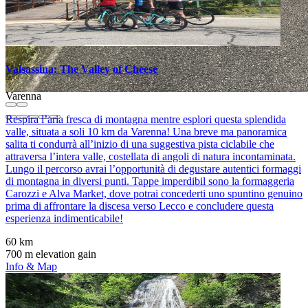
Valsassina: The Valley of Cheese
Varenna
Respira l’aria fresca di montagna mentre esplori questa splendida
valle, situata a soli 10 km da Varenna! Una breve ma panoramica
salita ti condurrà all’inizio di una suggestiva pista ciclabile che
attraversa l’intera valle, costellata di angoli di natura incontaminata.
Lungo il percorso avrai l’opportunità di degustare autentici formaggi
di montagna in diversi punti. Tappe imperdibil sono la formaggeria
Carozzi e Alva Market, dove potrai concederti uno spuntino genuino
prima di affrontare la discesa verso Lecco e concludere questa
esperienza indimenticabile!
60 km
700 m elevation gain
Info & Map