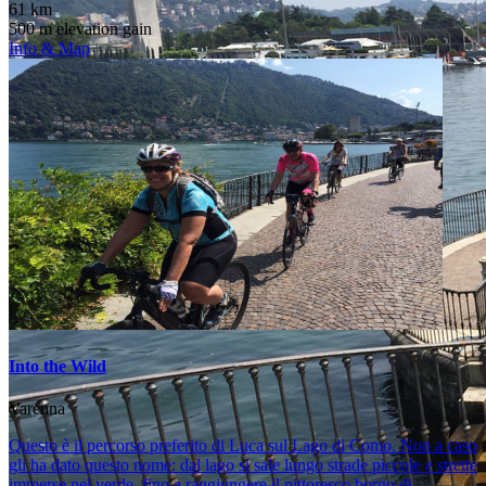
61 km
500 m elevation gain
Info & Map
Into the Wild
Varenna
Questo è il percorso preferito di Luca sul Lago di Como. Non a caso
gli ha dato questo nome: dal lago si sale lungo strade piccole e strette
immerse nel verde, fino a raggiungere il pittoresco borgo di