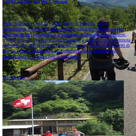
Lake Lugano: Border Crossing
Cadenabbia/Menaggio
Italia, Svizzera, Lago di Como, Lago di Lugano, strade
pianeggianti, montagne, ville, natura e panorami infiniti: questo
percorso in bici ha tutto! Un’esperienza ciclistica da non perdere.
Vieni a trovarci per ulteriori informazioni e dettagli, oppure prenota
questo tour come esperienza privata o in uno dei nostri pacchetti di
tour su strada! In ogni caso, ricordati la carta di identita': stai
attraversando il confine con la Svizzera!
82 km
1000 m elevation gain
Info & Map