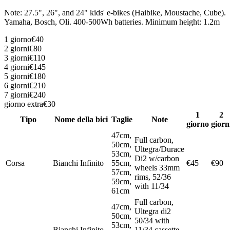
Note
:
27.5", 26", and 24" kids' e-bikes (Haibike, Moustache, Cube).
Yamaha, Bosch, Oli. 400-500Wh batteries. Minimum height: 1.2m
1 giorno
€40
2 giorni
€80
3 giorni
€110
4 giorni
€145
5 giorni
€180
6 giorni
€210
7 giorni
€240
giorno extra
€30
1
2
Tipo
Nome della bici
Taglie
Note
giorno
giorn
47cm,
Full carbon,
50cm,
Ultegra/Durace
53cm,
Di2 w/carbon
Corsa
Bianchi Infinito
55cm,
€45
€90
wheels 33mm
57cm,
rims, 52/36
59cm,
with 11/34
61cm
Full carbon,
47cm,
Ultegra di2
50cm,
50/34 with
53cm,
Bianchi Infinito
11/34 cassette,