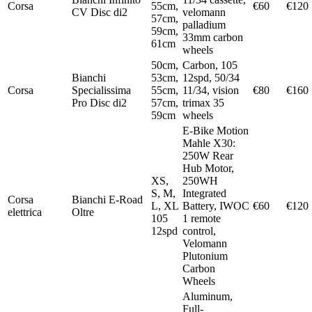
Corsa
55cm,
€60
€120
CV Disc di2
velomann
57cm,
palladium
59cm,
33mm carbon
61cm
wheels
50cm,
Carbon, 105
Bianchi
53cm,
12spd, 50/34
Corsa
Specialissima
55cm,
11/34, vision
€80
€160
Pro Disc di2
57cm,
trimax 35
59cm
wheels
E-Bike Motion
Mahle X30:
250W Rear
Hub Motor,
XS,
250WH
S, M,
Integrated
Corsa
Bianchi E-Road
L, XL
Battery, IWOC
€60
€120
elettrica
Oltre
105
1 remote
12spd
control,
Velomann
Plutonium
Carbon
Wheels
Aluminum,
Full-