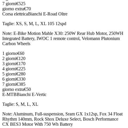
7 giorni
€525
giorno extra
€70
Corsa elettrica
Bianchi E-Road Oltre
Taglie
:
XS, S, M, L, XL 105 12spd
Note
:
E-Bike Motion Mahle X30: 250W Rear Hub Motor, 250WH
Integrated Battery, IWOC 1 remote control, Velomann Plutonium
Carbon Wheels
1 giorno
€60
2 giorni
€120
3 giorni
€170
4 giorni
€225
5 giorni
€280
6 giorni
€330
7 giorni
€385
giorno extra
€50
E-MTB
Bianchi E-Vertic
Taglie
:
S, M, L, XL
Note
:
Aluminum, Full-suspension, Sram GX 1x12sp, Fox 34 Float
Rhythm 140mm, Rock Shox Deluxe Select, Bosch Performance
CX BES3 Motor With 750 Wh Battery