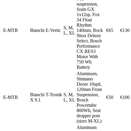
suspension,
Sram GX
1x12sp, Fox
34 Float
Rhythm
S, M,
E-MTB
Bianchi E-Vertic
140mm, Rock
€65
€130
L, XL
Shox Deluxe
Select, Bosch
Performance
CX BES3
Motor With
750 Wh
Battery
Aluminum,
Shimano
Deore 10spd,
120mm Front
Bianchi T-Tronik
S, M,
Suspension,
E-MTB
€50
€100
X 9.1
L, XL
Bosch
Powertube
800Wh, Seat
dropper post
(sizes M-XL)
Aluminum