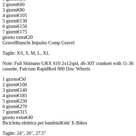
2 giorni
€60
3 giorni
€80
4 giorni
€105
5 giorni
€130
6 giorni
€150
7 giorni
€175
giorno extra
€20
Gravel
Bianchi Impulso Comp Gravel
Taglie
:
XS, S, M, L, XL
Note
:
Full Shimano GRX 610 2x12spd, 46-30T crankset with 11-36
cassette, Fulcrum RapidRed 900 Disc Wheels
1 giorno
€50
2 giorni
€100
3 giorni
€140
4 giorni
€185
5 giorni
€230
6 giorni
€270
7 giorni
€315
giorno extra
€40
Bicicletta elettrica per bambini
Kids' E-Bikes
Taglie
:
24", 26", 27.5"