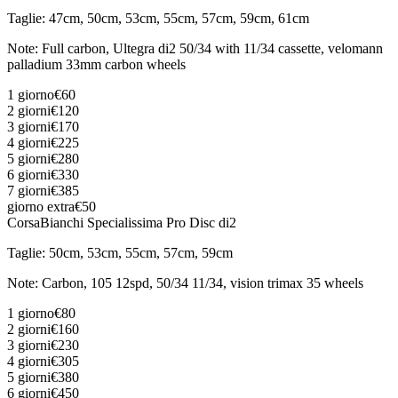
Taglie
:
47cm, 50cm, 53cm, 55cm, 57cm, 59cm, 61cm
Note
:
Full carbon, Ultegra di2 50/34 with 11/34 cassette, velomann
palladium 33mm carbon wheels
1 giorno
€60
2 giorni
€120
3 giorni
€170
4 giorni
€225
5 giorni
€280
6 giorni
€330
7 giorni
€385
giorno extra
€50
Corsa
Bianchi Specialissima Pro Disc di2
Taglie
:
50cm, 53cm, 55cm, 57cm, 59cm
Note
:
Carbon, 105 12spd, 50/34 11/34, vision trimax 35 wheels
1 giorno
€80
2 giorni
€160
3 giorni
€230
4 giorni
€305
5 giorni
€380
6 giorni
€450