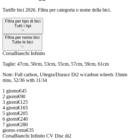
Tariffe bici 2026. Filtra per categoria o nome della bici.
Filtra per tipo di bici
Filtra per tipo di bici
Tutti i tipi
Filtra per nome bici
Filtra per nome bici
Tutte le bici
Corsa
Bianchi Infinito
Taglie
:
47cm, 50cm, 53cm, 55cm, 57cm, 59cm, 61cm
Note
:
Full carbon, Ultegra/Durace Di2 w/carbon wheels 33mm
rims, 52/36 with 11/34
1 giorno
€45
2 giorni
€90
3 giorni
€125
4 giorni
€165
5 giorni
€205
6 giorni
€240
7 giorni
€280
giorno extra
€35
Corsa
Bianchi Infinito CV Disc di2