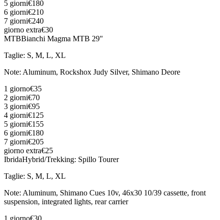
5 giorni
€180
6 giorni
€210
7 giorni
€240
giorno extra
€30
MTB
Bianchi Magma MTB 29"
Taglie
:
S, M, L, XL
Note
:
Aluminum, Rockshox Judy Silver, Shimano Deore
1 giorno
€35
2 giorni
€70
3 giorni
€95
4 giorni
€125
5 giorni
€155
6 giorni
€180
7 giorni
€205
giorno extra
€25
Ibrida
Hybrid/Trekking: Spillo Tourer
Taglie
:
S, M, L, XL
Note
:
Aluminum, Shimano Cues 10v, 46x30 10/39 cassette, front
suspension, integrated lights, rear carrier
1 giorno
€30