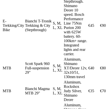
Stepthrough.
Shimano
Deore 10
speed. Bosch
Performance
E-
Bianchi T-Tronik
S, M,
Line 75Nm
Trekking/City
Trekking & City
€45
€90
L, XL
Purion 200
Bike
(Stepthrough)
with 625W
battery. 60-
100km+ range.
Integrated
lights and rear
carrier.
Aluminum,
Scott Spark 960
Shimano
S, M,
MTB
Full-suspension
XT/Deore 12v,
€40
€80
L, XL
29"
32x10/51,
130mm travel
Aluminum,
Rockshox
Bianchi Magma
S, M,
MTB
Judy Silver,
€35
€70
MTB 29"
L, XL
Shimano
Deore
Aluminum,