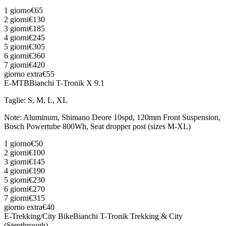
1 giorno
€65
2 giorni
€130
3 giorni
€185
4 giorni
€245
5 giorni
€305
6 giorni
€360
7 giorni
€420
giorno extra
€55
E-MTB
Bianchi T-Tronik X 9.1
Taglie
:
S, M, L, XL
Note
:
Aluminum, Shimano Deore 10spd, 120mm Front Suspension,
Bosch Powertube 800Wh, Seat dropper post (sizes M-XL)
1 giorno
€50
2 giorni
€100
3 giorni
€145
4 giorni
€190
5 giorni
€230
6 giorni
€270
7 giorni
€315
giorno extra
€40
E-Trekking/City Bike
Bianchi T-Tronik Trekking & City
(Stepthrough)