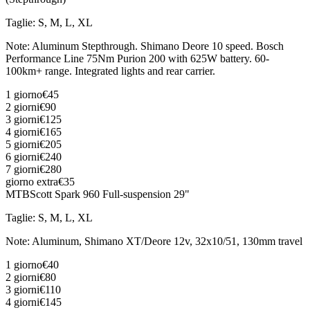
Taglie
:
S, M, L, XL
Note
:
Aluminum Stepthrough. Shimano Deore 10 speed. Bosch
Performance Line 75Nm Purion 200 with 625W battery. 60-
100km+ range. Integrated lights and rear carrier.
1 giorno
€45
2 giorni
€90
3 giorni
€125
4 giorni
€165
5 giorni
€205
6 giorni
€240
7 giorni
€280
giorno extra
€35
MTB
Scott Spark 960 Full-suspension 29"
Taglie
:
S, M, L, XL
Note
:
Aluminum, Shimano XT/Deore 12v, 32x10/51, 130mm travel
1 giorno
€40
2 giorni
€80
3 giorni
€110
4 giorni
€145