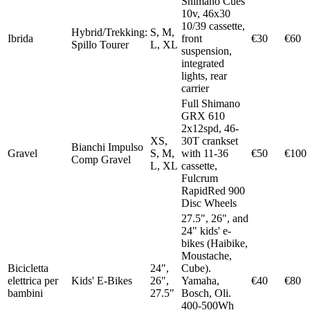
Shimano Cues
10v, 46x30
10/39 cassette,
Hybrid/Trekking:
S, M,
Ibrida
front
€30
€60
Spillo Tourer
L, XL
suspension,
integrated
lights, rear
carrier
Full Shimano
GRX 610
2x12spd, 46-
XS,
30T crankset
Bianchi Impulso
Gravel
S, M,
with 11-36
€50
€100
Comp Gravel
L, XL
cassette,
Fulcrum
RapidRed 900
Disc Wheels
27.5", 26", and
24" kids' e-
bikes (Haibike,
Moustache,
Bicicletta
24",
Cube).
elettrica per
Kids' E-Bikes
26",
Yamaha,
€40
€80
bambini
27.5"
Bosch, Oli.
400-500Wh