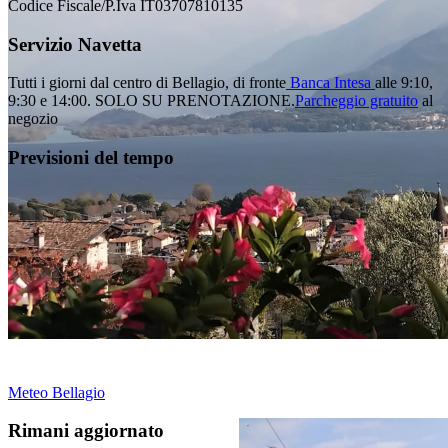
Codice Fiscale/P.Iva IT03707810135
Servizio Navetta
Tutti i giorni dal centro di Bellagio, di fronte
Banca Intesa
alle 9:10,
9:30 e 14:00.
SOLO SU PRENOTAZIONE.
Parcheggio gratuito
al
negozio
Previsioni del tempo
Meteo Bellagio
Rimani aggiornato