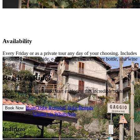
Availability
Every Friday or as a private tour any day of your choosing. Includes
English-speaking guide, e-bike rental, helmet, water bottle, and wine
tasting.
Ready to Ride?
Book your bike rental and start exploring this incredible route
around Lake Como!
Road Bike Rentals
E-Bike Rentals
Book Now
Pedala con noi!
Chatta via WhatsApp
Indirizzo