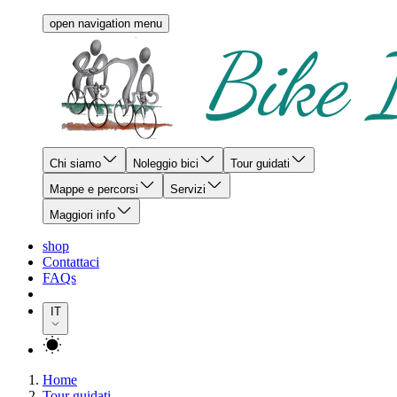
open navigation menu
Chi siamo
Noleggio bici
Tour guidati
Mappe e percorsi
Servizi
Maggiori info
shop
Contattaci
FAQs
IT
Home
Tour guidati