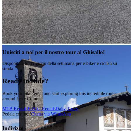
Unisciti a noi per il nostro tour al Ghisallo!
Disponibile tutti i giorni della settimana per e-biker e ciclisti su
strada
Ready to Ride?
Book your bike rental and start exploring this incredible route
around Lake Como!
MTB Rentals
E-Bike Rentals
Daily Tours
Pedala con noi!
Chatta via WhatsApp
Indirizzo