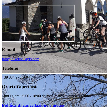
E-mail
info@bikeitbellagio.com
Telefono
+39 334 975 1604
Orari di apertura
Tutti i giorni: 9:00 - 18:00 da metà marzo a inizio novembre
Politica di cancellazione e meteo