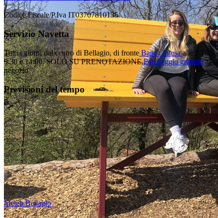
Codice Fiscale/P.Iva IT03707810135
Servizio Navetta
Tutti i giorni dal centro di Bellagio, di fronte
Banca Intesa
alle 9:10,
9:30 e 14:00.
SOLO SU PRENOTAZIONE.
Parcheggio gratuito
al
negozio
Previsioni del tempo
Meteo Bellagio