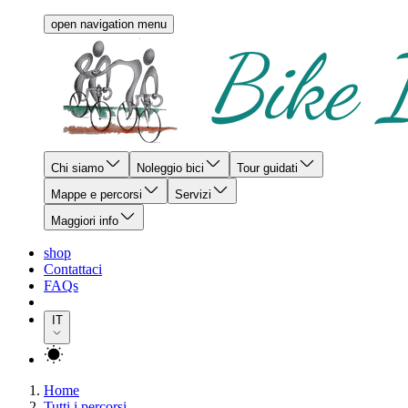
open navigation menu
Chi siamo
Noleggio bici
Tour guidati
Mappe e percorsi
Servizi
Maggiori info
shop
Contattaci
FAQs
IT
Home
Tutti i percorsi