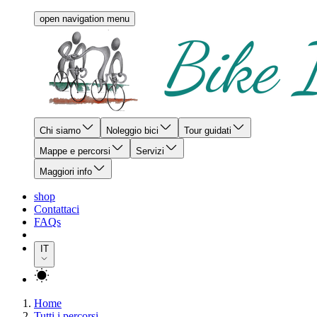
open navigation menu
Chi siamo
Noleggio bici
Tour guidati
Mappe e percorsi
Servizi
Maggiori info
shop
Contattaci
FAQs
IT
Home
Tutti i percorsi