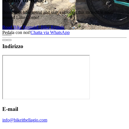
Book your bike rental and start exploring this incredible route
around Lake Como!
Road Bike Rentals
E-Bike Rentals
Pedala con noi!
Chatta via WhatsApp
Indirizzo
E-mail
info@bikeitbellagio.com