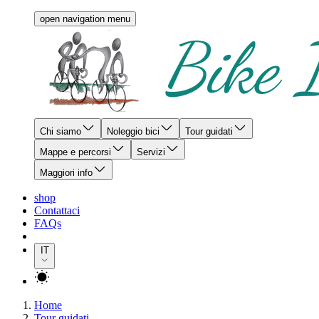
open navigation menu
Chi siamo
Noleggio bici
Tour guidati
Mappe e percorsi
Servizi
Maggiori info
shop
Contattaci
FAQs
IT
Home
Tour guidati