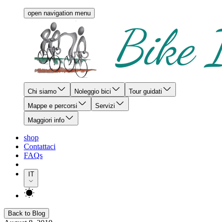
open navigation menu
Chi siamo
Noleggio bici
Tour guidati
Mappe e percorsi
Servizi
Maggiori info
shop
Contattaci
FAQs
IT
Back to Blog