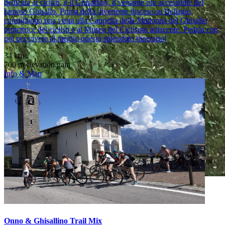
dedicata ai ciclisti, e il Ghisallino, il versante più accessibile del
famoso Ghisallo. Prima della divertente discesa su Bellagio,
consigliamo una visita alla Cappella della Madonna del Ghisallo
protettrice dei ciclisti e al Museo del Ciclismo adiacente. Pedala con
noi per vivere al meglio questo splendido itinerario!
34 km
700 m elevation gain
Info & Map
Onno & Ghisallino Trail Mix