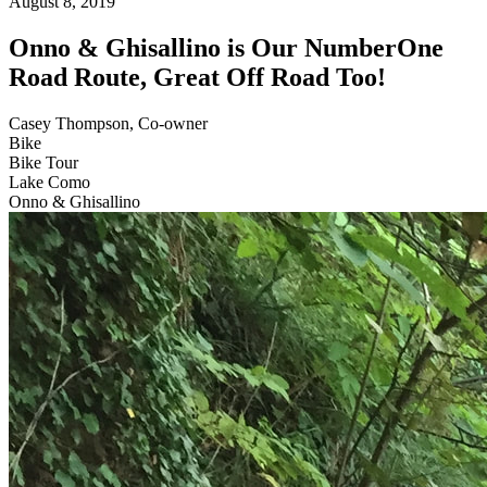
August 8, 2019
Onno & Ghisallino is Our NumberOne
Road Route, Great Off Road Too!
Casey Thompson, Co-owner
Bike
Bike Tour
Lake Como
Onno & Ghisallino