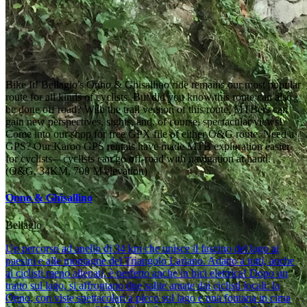
Bike It! Bellagio's Onno & Ghisallino ride remains our most popular
route for all kinds of cyclists. But did you know this route can also
be done off road? With the trail version of this route, MTBers can
gain new perspectives, sights, and, of course, spectacular views!
Come into our shop for free GPX file of either O&G route. Need a
GPS? Our Karoo GPS rentals have made MTB exploration easier
for cyclists—cyclists can go off-road with navigation at hand.
(O&G, 34KM, 700 M elevation)
Onno & Ghisallino
Bellagio
Un percorso ad anello di 34 km che unisce il fascino del lago ai
paesini e alle montagne del Triangolo Lariano. Adatto a tutti, anche
ai ciclisti meno allenati, è perfetto anche in bici elettrica! Dopo un
tratto sul lago, si affrontano due salite amate dai ciclisti locali: la
Onno, con viste spettacolari a picco sul lago e una fontana in cima