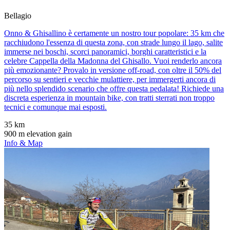
Bellagio
Onno & Ghisallino è certamente un nostro tour popolare: 35 km che
racchiudono l'essenza di questa zona, con strade lungo il lago, salite
immerse nei boschi, scorci panoramici, borghi caratteristici e la
celebre Cappella della Madonna del Ghisallo. Vuoi renderlo ancora
più emozionante? Provalo in versione off-road, con oltre il 50% del
percorso su sentieri e vecchie mulattiere, per immergerti ancora di
più nello splendido scenario che offre questa pedalata! Richiede una
discreta esperienza in mountain bike, con tratti sterrati non troppo
tecnici e comunque mai esposti.
35 km
900 m elevation gain
Info & Map